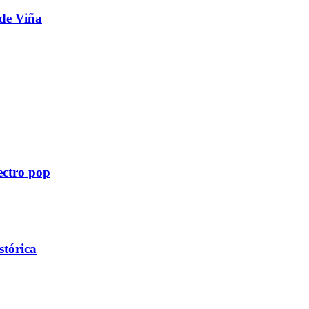
 de Viña
ectro pop
stórica