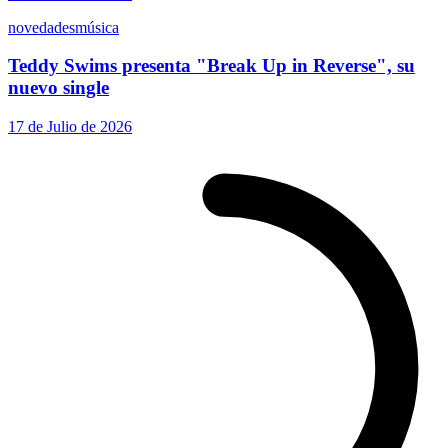
novedades
música
Teddy Swims presenta "Break Up in Reverse", su
nuevo single
17 de Julio de 2026